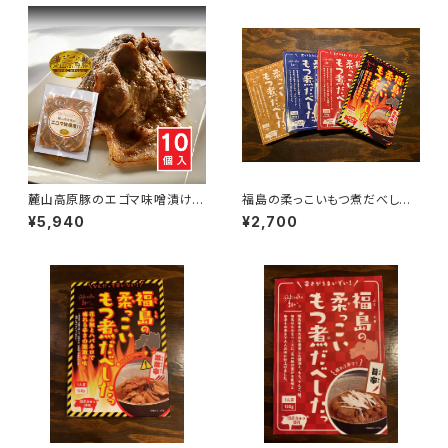
麓山高原豚のエゴマ味噌漬け
福島の柔っこいもつ煮だべした
150g 10個入り
っ 4種セット
¥5,940
¥2,700