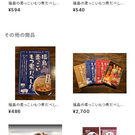
福島の柔っこいもつ煮だべした
福島の柔っこいもつ煮だべした
っ 激激辛
っ 旨辛
¥594
¥540
その他の商品
福島の柔っこいもつ煮だべした
福島の柔っこいもつ煮だべした
っ 醤油味
っ 4種セット
¥486
¥2,700