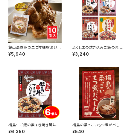
麓山高原豚のエゴマ味噌漬け
ふくしまの炊き込みご飯の素 4
150g 10個入り
種セット（３合炊き用）
¥5,940
¥3,240
福島牛ご飯の素すき焼き風味（３
福島の柔っこいもつ煮だべした
合炊き用） 6個入り
っ 旨辛
¥6,350
¥540