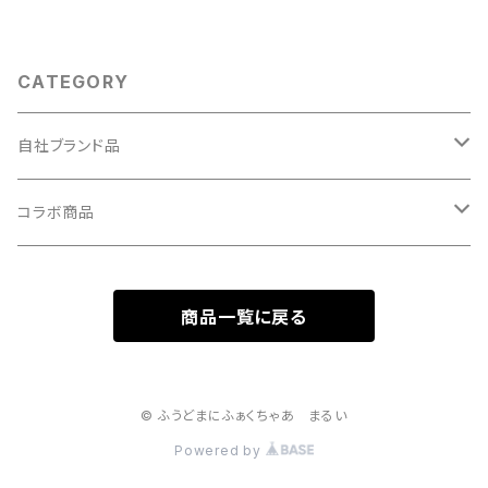
CATEGORY
自社ブランド品
福島ホルモン
コラボ商品
炊き込みご飯の素
プリンセスハンバーグ
商品一覧に戻る
福島のたれ
© ふうどまにふぁくちゃあ まるい
Powered by