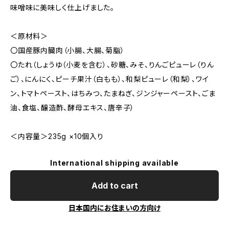
味噌味に美味しく仕上げました。
＜原材料＞
〇国産豚内臓肉（小腸、大腸、菊脂）
〇たれ（しょうゆ（小麦を含む）、砂糖、みそ、りんごピューレ（りん
ご）、にんにく、ピーチ果汁（白もも）、和梨ピューレ（和梨）、ワイ
ン、トマトペースト、はちみつ、たまねぎ、ジンジャーペースト、ごま
油、食塩、醸造酢、酵母エキス、唐辛子）
＜内容量＞235g ×10個入り
International shipping available
Add to cart
日本国内にお住まいの方向け