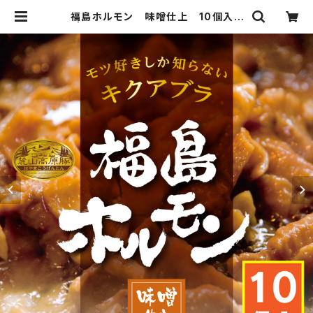
福島ホルモン 味噌仕上 10個入り
| ふうどまにふぁくちゃあ まるい