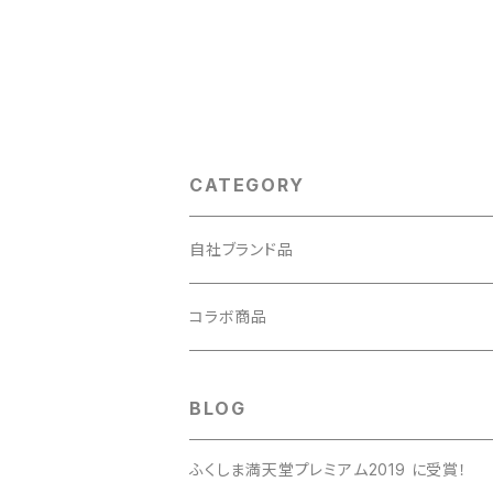
CATEGORY
自社ブランド品
福島ホルモン
コラボ商品
炊き込みご飯の素
プリンセスハンバーグ
BLOG
福島のたれ
ふくしま満天堂プレミアム2019 に受賞！